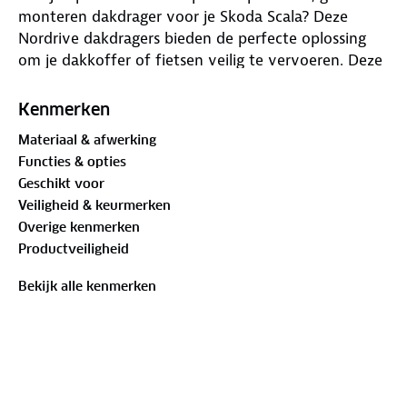
monteren dakdrager voor je Skoda Scala? Deze
Nordrive dakdragers bieden de perfecte oplossing
om je dakkoffer of fietsen veilig te vervoeren. Deze
dakdragers zijn dus uiterst geschikt voor dakkoffers
met u-beugels en snel klemmen!
Kenmerken
Waar zijn deze Nordrive dakdragers Skoda Scala 5
Materiaal & afwerking
deurs hatchback 06/2019 t/m 11/2023 - Staal
Functies & opties
geschikt voor
Geschikt voor
Veiligheid & keurmerken
Dankzij de lage voet blijft jouw Skoda Scala
Overige kenmerken
gestroomlijnd, terwijl de rubberen afwerking ervoor
Productveiligheid
zorgt dat jouw lading stevig op zijn plaats blijft.
Deze dakdrager is speciaal ontworpen voor de
Bekijk alle kenmerken
Skoda Scala met een glad dak.
Voordelen van deze Nordrive dakdragers Skoda
Scala 5 deurs hatchback 06/2019 t/m 11/2023 - Staal