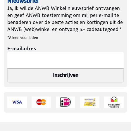
Nieuwsbrief
Automodel: Scala
Ja, ik wil de ANWB Winkel nieuwsbrief ontvangen
Carrosserie: 5 deurs hatchback
en geef ANWB toestemming om mij per e-mail te
Bouwjaar vanaf: 2019 t/m 2023
benaderen over de beste acties en kortingen uit de
Daktype: Glad dak
ANWB (web)winkel en ontvang 5.- cadeautegoed.*
Bijzonderheden: Ook geschikt voor panoramadak
*Alleen voor leden
Specificaties Nordrive dakdragers Skoda Scala 5
E-mailadres
deurs hatchback 06/2019 t/m 11/2023 - Staal
TUV gekeurd : Ja
Voldoet aan City Crashtest : Ja
Sloten inbegrepen : Ja
Inschrijven
Max. draagvermogen (kg) : 75
Geschikt voor T-adapters : Nee
Geschikt voor u-beugels (van 8 cm breed) : Ja
Afm. stangen (LxBxH) (mm) : 1270 x 32 x 22
Materiaal dakdragerstangen : Staal