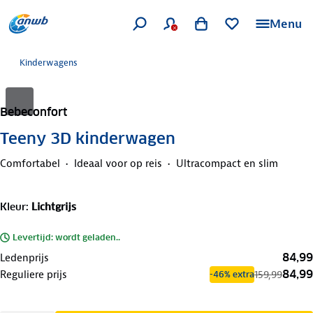
Menu
Kinderwagens
Bebeconfort
Teeny 3D kinderwagen
Comfortabel
Ideaal voor op reis
Ultracompact en slim
Kleur
:
Lichtgrijs
Levertijd: wordt geladen..
84,99
Ledenprijs
84,99
Reguliere prijs
159,99
-46% extra