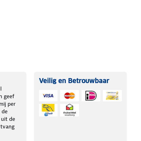
Veilig en Betrouwbaar
l
n geef
ij per
 de
 uit de
ntvang