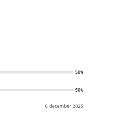
st gebruikt, zodat je verzekerd bent
ra comfort en zichtbaarheid.
tstochten voor een veilige ervaring.
 op om altijd voorbereid te zijn.
50
%
50
%
6 december 2025