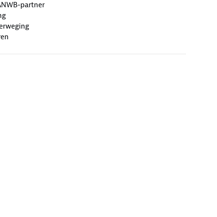
ANWB-partner
ng
erweging
ren