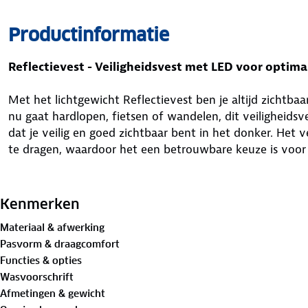
Productinformatie
Reflectievest - Veiligheidsvest met LED voor optima
Met het lichtgewicht Reflectievest ben je altijd zichtbaar
nu gaat hardlopen, fietsen of wandelen, dit veiligheidsv
dat je veilig en goed zichtbaar bent in het donker. Het
te dragen, waardoor het een betrouwbare keuze is voor 
Wat maakt dit product uniek?
Dit reflecterende hardloopvest is ontworpen met jouw v
Kenmerken
heeft aan de voorzijde 4 witte LED-lampjes en aan de ac
Materiaal & afwerking
kunt de lampjes eenvoudig aan- en uitzetten en kiezen 
Pasvorm & draagcomfort
Dankzij de verstelbare, elastische banden is het vest ge
Functies & opties
het gebruiksgemak vergroot.
Wasvoorschrift
Afmetingen & gewicht
Praktische tips voor gebruik