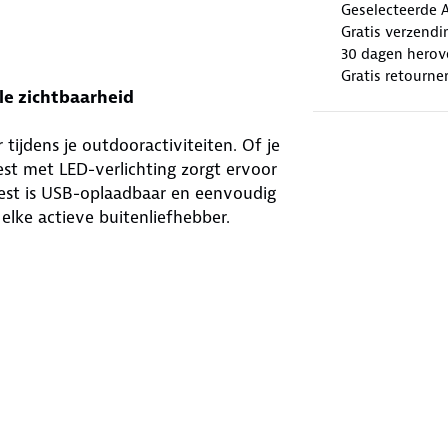
Geselecteerde 
Gratis verzendi
30 dagen herov
Gratis retourne
le zichtbaarheid
 tijdens je outdooractiviteiten. Of je
est met LED-verlichting zorgt ervoor
 vest is USB-oplaadbaar en eenvoudig
elke actieve buitenliefhebber.
eiligheid in gedachten. Het vest
hterzijde 4 rode LED-lampjes. Je
tussen knipperen of continu branden.
schikt voor elke lichaamsvorm, wat