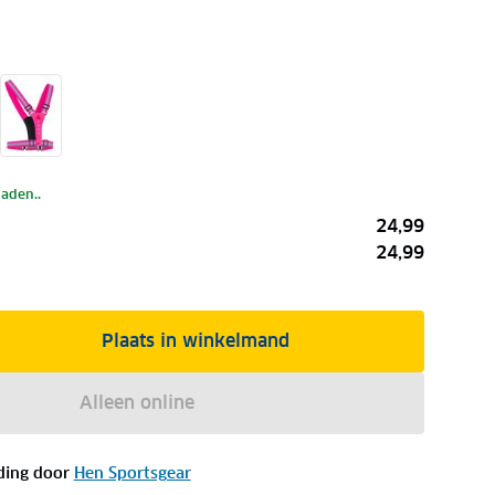
laden..
24,99
24,99
Plaats in winkelmand
Alleen online
ding door
Hen Sportsgear