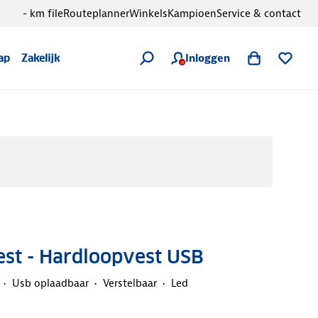
- km file
Routeplanner
Winkels
Kampioen
Service & contact
Inloggen
ap
Zakelijk
est - Hardloopvest USB
Usb oplaadbaar
Verstelbaar
Led