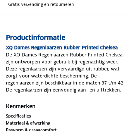
Gratis verzending en retourneren
Productinformatie
XQ Dames Regenlaarzen Rubber Printed Chelsea
De XQ Dames Regenlaarzen Rubber Printed Chelsea
zijn ontworpen voor gebruik bij regenachtig weer.
Deze regenlaarzen zijn vervaardigd uit rubber, wat
zorgt voor waterdichte bescherming. De
regenlaarzen zijn beschikbaar in de maten 37 t/m 42.
De regenlaarzen zijn eenvoudig aan- en uittrekken.
Eigenschappen van XQ Dames Regenlaarzen
Rubber Printed Chelsea
Kenmerken
Merk
: XQ
Specificaties
Inhoud
: 1 paar Regenlaarzen
Materiaal & afwerking
Materiaal
: Rubber
Pasvorm & draagcomfort
Maten
: 37 t/m 42