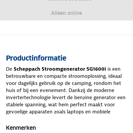
Alleen online
Productinformatie
De
Scheppach Stroomgenerator SG1600i
is een
betrouwbare en compacte stroomoplossing, ideaal
voor dagelijks gebruik op de camping, rondom het
huis of bij een evenement. Dankzij de moderne
invertertechnologie levert de benzine generator een
stabiele spanning, wat hem perfect maakt voor
gevoelige apparaten zoals laptops en mobiele
telefoons. Met een handig koffervormig ontwerp
met draaggreep, neem je deze draagbare generator
Kenmerken
eenvoudig overal mee naartoe.