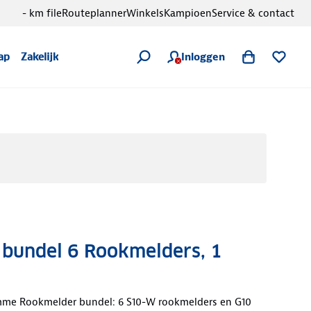
- km file
Routeplanner
Winkels
Kampioen
Service & contact
Inloggen
ap
Zakelijk
 bundel 6 Rookmelders, 1
mme Rookmelder bundel: 6 S10-W rookmelders en G10