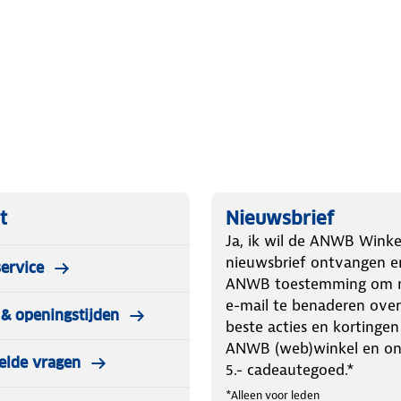
steunt WiFi (2,4 GHz). Hiermee
 meldingen naar je smartphone via de
 en melders beheren en bedienen.
ouwde sirene.
t
Nieuwsbrief
 Base Station een fluitje van een
Ja, ik wil de ANWB Winke
voeg het toe aan je systeem. Vanuit
nieuwsbrief ontvangen e
heren.
ervice
ANWB toestemming om m
e-mail te benaderen over
& openingstijden
beste acties en kortingen
ANWB (web)winkel en o
netwerk.
elde vragen
5.- cadeautegoed.*
*Alleen voor leden