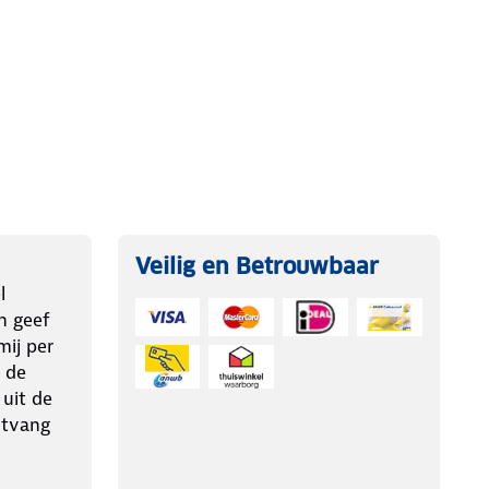
Veilig en Betrouwbaar
l
n geef
ij per
 de
 uit de
ntvang