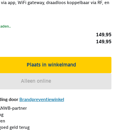
 via app, WiFi gateway, draadloos koppelbaar via RF, en
laden..
149,95
149,95
Plaats in winkelmand
Alleen online
ding door
Brandpreventiewinkel
ANWB-partner
ng
ren
goed geld terug