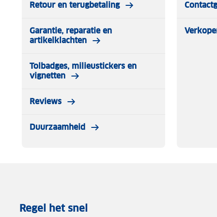
Retour en terugbetaling
Contact
LinkSmart serie
Garantie, reparatie en
Verkope
artikelklachten
De SAVS LinkSmart serie biedt geavanceerde melders die
én verbonden kunnen worden met de SAVS G10 Basisstat
Tolbadges, milieustickers en
onder andere uit de S10-W rookmelder, C10-W koolmono
vignetten
Reviews
Duurzaamheid
Regel het snel