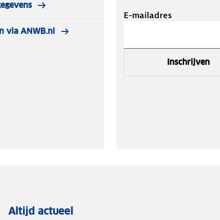
gegevens
E-mailadres
n via ANWB.nl
 onderling draadloos koppelbaar zijn
ion. De LinkSmart serie bestaat
Inschrijven
xidemelder en H10-W hittemelder.
Altijd actueel