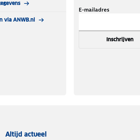
gegevens
ig met andere S10-W rookmelders,
E-mailadres
neer één melder alarm slaat, gaan
n via ANWB.nl
Inschrijven
S G10 gateway (niet meegeleverd) en
e rookmelders via de SAVS app.
m, waar je ook bent.
e wetgeving en de Europese
TÜV kwaliteitscertificaat.
Altijd actueel