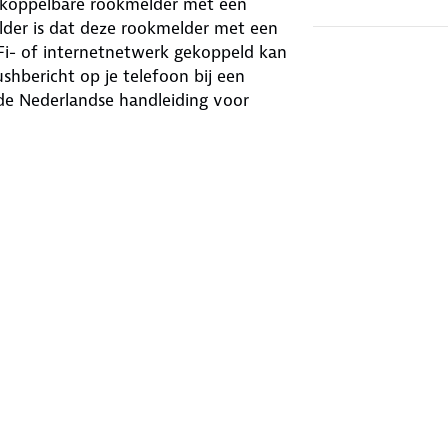
 koppelbare rookmelder met een
elder is dat deze rookmelder met een
i- of internetnetwerk gekoppeld kan
shbericht op je telefoon bij een
de Nederlandse handleiding voor
e melder via wifi te verbinden.
lder te verbinden is met de SAVS G10
er ook een slimme melder en
et alarm afgaat of de batterij bijna
en SAVS LinkSmart® app kun je de
je smartphone. Dankzij de G10 Gateway
, voor maximale veiligheid in jouw