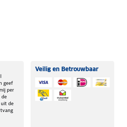
Veilig en Betrouwbaar
l
n geef
ij per
 de
 uit de
ntvang