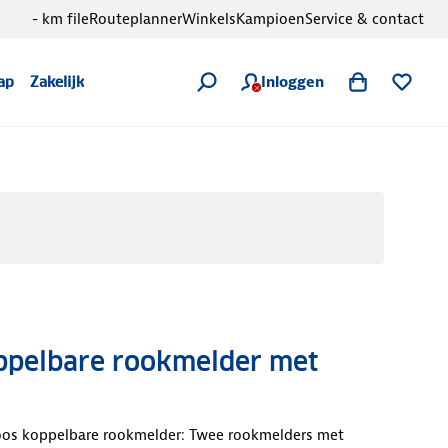
- km file
Routeplanner
Winkels
Kampioen
Service & contact
Inloggen
ap
Zakelijk
pelbare rookmelder met
os koppelbare rookmelder: Twee rookmelders met