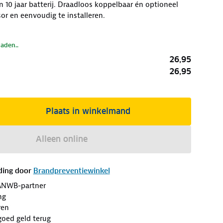
10 jaar batterij. Draadloos koppelbaar én optioneel
sor en eenvoudig te installeren.
laden..
26,95
26,95
Plaats in winkelmand
Alleen online
ding door
Brandpreventiewinkel
ANWB-partner
ng
ren
goed geld terug