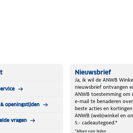
e draadloos koppelbaar zijn en
aast de S10-W rookmelder omvat de
ttemelder.
t
Nieuwsbrief
Ja, ik wil de ANWB Winke
nieuwsbrief ontvangen e
ervice
ANWB toestemming om m
e-mail te benaderen over
et. Hiermee hang je je melder in
& openingstijden
beste acties en kortingen
voor als je niet wilt boren.
ANWB (web)winkel en o
elde vragen
5.- cadeautegoed.*
*Alleen voor leden