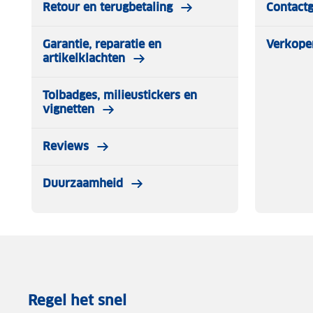
Retour en terugbetaling
Contact
Draadloze RF koppeling
- Koppel deze melder eenvoud
H10-W hittemelders of C10-W koolmonoxidemelders. Wan
Garantie, reparatie en
Verkope
alle gekoppelde melders direct af.
artikelklachten
Tolbadges, milieustickers en
vignetten
Smart home
- Koppel de S10-W rookmelder met de SAV
je WiFi-netwerk om volledige controle te hebben over j
Reviews
Ontvang direct meldingen op je smartphone bij een alar
Duurzaamheid
Veilige keuze
- Deze rookmelder voldoet aan de huidig
NEN14606 normen. Ook bezit de melder het respectabele 
Regel het snel