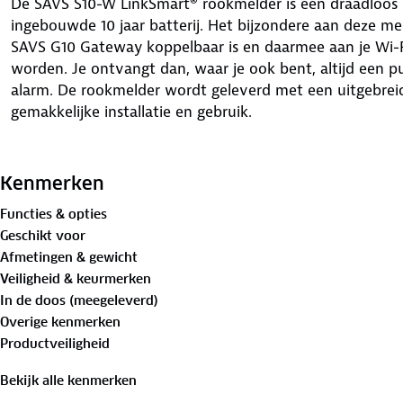
De SAVS S10-W LinkSmart® rookmelder is een draadloos
ingebouwde 10 jaar batterij. Het bijzondere aan deze m
SAVS G10 Gateway koppelbaar is en daarmee aan je Wi-F
worden. Je ontvangt dan, waar je ook bent, altijd een pu
alarm. De rookmelder wordt geleverd met een uitgebrei
gemakkelijke installatie en gebruik.
Kenmerken
Let op: een SAVS G10 gateway is noodzakelijk om dez
Functies & opties
Geschikt voor
Samenwerking met de G10 Gateway
Afmetingen & gewicht
Veiligheid & keurmerken
Dit is een LinkSmart® melder, dat betekent dat deze me
In de doos (meegeleverd)
Gateway (niet meegeleverd). Hierdoor wordt deze meld
Overige kenmerken
ontvang je direct pushberichten op je telefoon wanneer h
Productveiligheid
leeg is, waar je ook bent. Met de gebruiksvriendelijke 
melder gemakkelijk testen en het alarm stilzetten via 
Bekijk alle kenmerken
heb je overal en altijd volledige controle over je melder