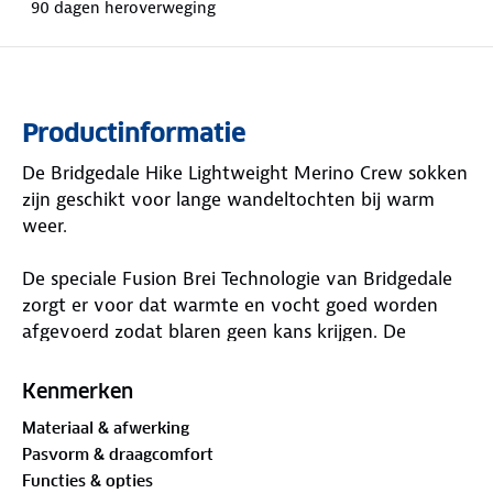
90 dagen heroverweging
Productinformatie
De Bridgedale Hike Lightweight Merino Crew sokken
zijn geschikt voor lange wandeltochten bij warm
weer.
De speciale Fusion Brei Technologie van Bridgedale
zorgt er voor dat warmte en vocht goed worden
afgevoerd zodat blaren geen kans krijgen. De
Merino wol zorgt ervoor dat nare geurtjes tot een
minimum worden beperkt.
Kenmerken
Materiaal & afwerking
De sokken hebben een gemiddelde demping zodat
Pasvorm & draagcomfort
ze ook bij oneffen terrein, bv in de bergen, zeer
Functies & opties
comfortabel aanvoelen.