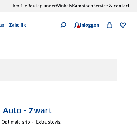
- km file
Routeplanner
Winkels
Kampioen
Service & contact
Inloggen
ap
Zakelijk
 Auto - Zwart
Optimale grip
Extra stevig