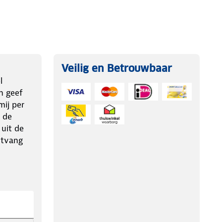
Veilig en Betrouwbaar
l
n geef
ij per
 de
 uit de
ntvang