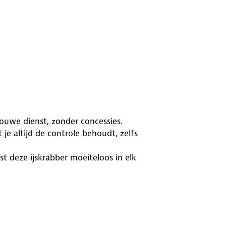
uwe dienst, zonder concessies.
je altijd de controle behoudt, zelfs
 deze ijskrabber moeiteloos in elk
aakt hij korte metten met zelfs het