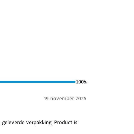
n krabbers op ongewenste momenten.
 SolidStock IJskrabber.
100
%
19 november 2025
 geleverde verpakking. Product is