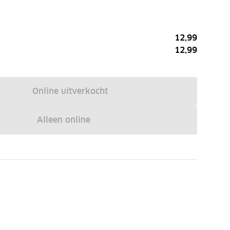
12,99
12,99
Online uitverkocht
Alleen online