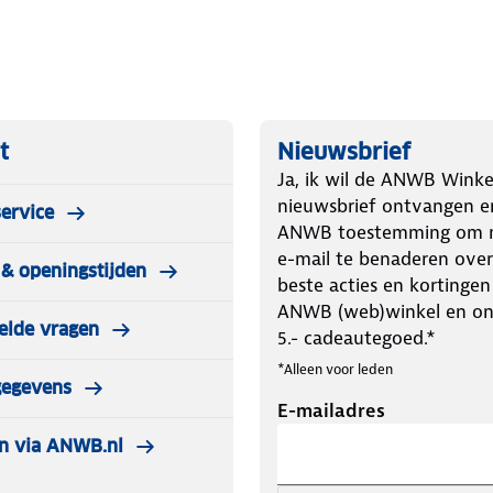
t
Nieuwsbrief
Ja, ik wil de ANWB Winke
nieuwsbrief ontvangen e
ervice
ANWB toestemming om m
e-mail te benaderen over
& openingstijden
beste acties en kortingen
ANWB (web)winkel en o
elde vragen
5.- cadeautegoed.*
*Alleen voor leden
gegevens
E-mailadres
n via ANWB.nl