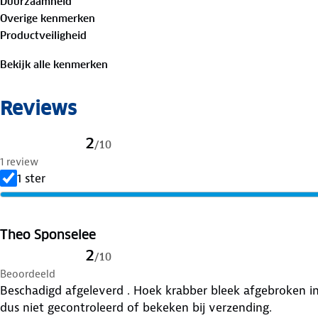
Duurzaamheid
Specificaties:
Overige kenmerken
✓ Afmeting: 20x8x2 cm
Productveiligheid
Je hoeft je nooit meer zorgen te maken over gebroke
Bekijk alle kenmerken
Begin je dag goed, ook tijdens de winterse dagen, met de
Reviews
2
/
10
1 review
1 ster
Theo Sponselee
2
/
10
Beoordeeld
Beschadigd afgeleverd . Hoek krabber bleek afgebroken in
dus niet gecontroleerd of bekeken bij verzending.