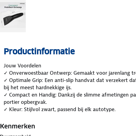
Productinformatie
Jouw Voordelen
✓ Onverwoestbaar Ontwerp: Gemaakt voor jarenlang tro
✓ Optimale Grip: Een anti-slip handvat dat verzekert dat 
bij het meest hardnekkige ijs.
✓ Compact en Handig: Dankzij de slimme afmetingen past
portier opbergvak.
✓ Kleur: Stijlvol zwart, passend bij elk autotype.
✓ Ideaal voor Dik Ijs: Ondanks zijn compacte formaat, m
dikste ijs.
Kenmerken