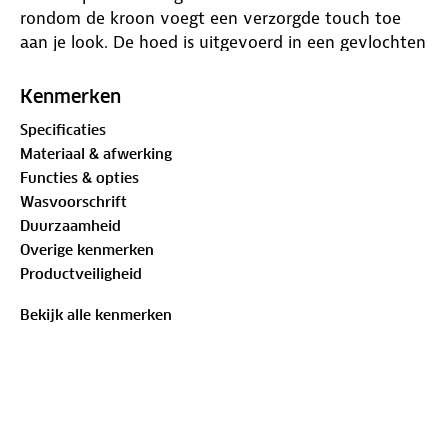
rondom de kroon voegt een verzorgde touch toe
aan je look. De hoed is uitgevoerd in een gevlochten
constructie met een effen patroon en is niet
gevoerd.
Kenmerken
Specificaties
Materiaal & afwerking
Functies & opties
Wasvoorschrift
Duurzaamheid
Overige kenmerken
Productveiligheid
Bekijk alle kenmerken