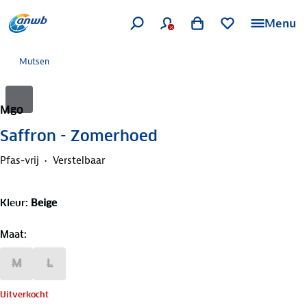
Menu
Mutsen
Mgo
Saffron - Zomerhoed
Pfas-vrij
Verstelbaar
Kleur
:
Beige
Maat
:
M
L
Uitverkocht