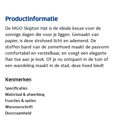
Productinformatie
De MGO Skipton Hat is de ideale keuze voor de
zonnige dagen die voor je liggen. Gemaakt van
papier, is deze strohoed licht en ademend. De
stoffen band van de zomerhoed maakt de pasvorm
comfortabel en verstelbaar, en voegt een elegante
flair toe aan je look. Of je nu ontspant in de tuin of
een wandeling maakt in de stad, deze hoed biedt
bescherming tegen de zon. Het model is uitgevoerd
in een gevlochten constructie (braid) met een
Kenmerken
melange patroon en is niet gevoerd.
Specificaties
Materiaal & afwerking
Functies & opties
Wasvoorschrift
Duurzaamheid