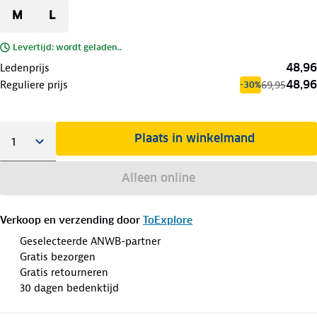
M
L
Levertijd: wordt geladen..
48,96
Ledenprijs
48,96
Reguliere prijs
69,95
-30%
Plaats in winkelmand
Alleen online
Verkoop en verzending door
ToExplore
Geselecteerde ANWB-partner
Gratis bezorgen
Gratis retourneren
30 dagen bedenktijd