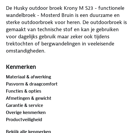
De Husky outdoor broek Krony M S23 - functionele
wandelbroek - Mosterd Bruin is een duurzame en
sterke outdoorbroek voor heren. De outdoorbroek is
gemaakt van technische stof en kan je gebruiken
voor dagelijks gebruik maar zeker ook tijdens
trektochten of bergwandelingen in veeleisende
omstandigheden.
Onderstaand de kenmerken:
Kenmerken
Materiaal & afwerking
88% polyester, 12% elastan en 100% polyester
Pasvorm & draagcomfort
Speciale technisch enkellaags HuskyTech Stretch Plus
Functies & opties
materiaal met hoge slijtvastheid
Afmetingen & gewicht
Hoog ademend vermogen, maximaal comfort, zelfs
Garantie & service
bij hogere fysieke belasting
Overige kenmerken
Duurzaam 20.000 Husky Pro Tech membraam voor
Productveiligheid
het waterdicht maken voor de blootgestelde delen
van de broek
Bekijk alle kenmerken