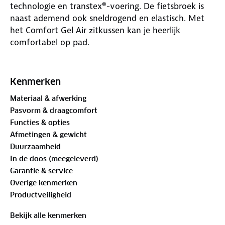
technologie en transtex®-voering. De fietsbroek is
naast ademend ook sneldrogend en elastisch. Met
het Comfort Gel Air zitkussen kan je heerlijk
comfortabel op pad.
De fietsbroek is voorzien van een Comfort Gel Air
zitkussen. Dit zitkussen is een compacte
Kenmerken
lichtgewicht broekzeem voor fietsers met sportieve
Materiaal & afwerking
ambities. Het zitkussen is anatomische voorgevormd
Pasvorm & draagcomfort
voor zitcomfort en perfecte stabiliteit. Met 16 mm
Functies & opties
sterkte en een dichtheid van 90 kg/m3 heeft het
Afmetingen & gewicht
schuim een hoge dichtheid. Door gebruik te maken
Duurzaamheid
in dit zitkussen van gelpads in het gebied van de
In de doos (meegeleverd)
zitbotten absorberen deze de trillingen. Door de
Garantie & service
zachte microvezel is het zitkussen ademend. Met de
Overige kenmerken
doorlopende perforatie heeft het zitkussen een
Productveiligheid
perfecte thermische regeling, is maatvast en heeft
een goede torsie.
Bekijk alle kenmerken