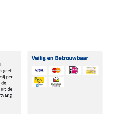
Veilig en Betrouwbaar
l
n geef
ij per
 de
 uit de
ntvang