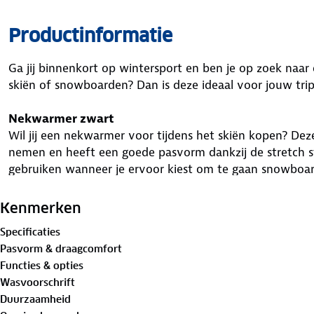
Productinformatie
Ga jij binnenkort op wintersport en ben je op zoek naa
skiën of snowboarden? Dan is deze ideaal voor jouw tri
Nekwarmer zwart
Wil jij een nekwarmer voor tijdens het skiën kopen? De
nemen en heeft een goede pasvorm dankzij de stretch 
gebruiken wanneer je ervoor kiest om te gaan snowboa
Kenmerken ski nekwarmer
Kenmerken
Voor tijdens het skiën of snowboarden
Specificaties
Beschermt je nek tegen kou
Pasvorm & draagcomfort
Past gemakkelijk in je jaszak
Functies & opties
Goede pasvorm door stretch stof (één maat)
Wasvoorschrift
Duurzaamheid
Algemene informatie