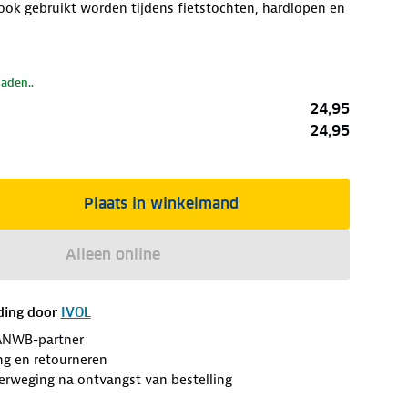
ok gebruikt worden tijdens fietstochten, hardlopen en
laden..
24,95
24,95
Plaats in winkelmand
Alleen online
ding door
IVOL
ANWB-partner
ng en retourneren
erweging na ontvangst van bestelling