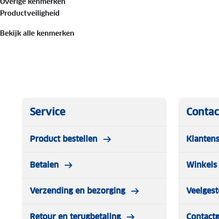
Overige kenmerken
Kleur zwart
Productveiligheid
Maat One size
Bekijk alle kenmerken
Service
Contac
Product bestellen
Klantens
Betalen
Winkels 
Verzending en bezorging
Veelgest
Retour en terugbetaling
Contact