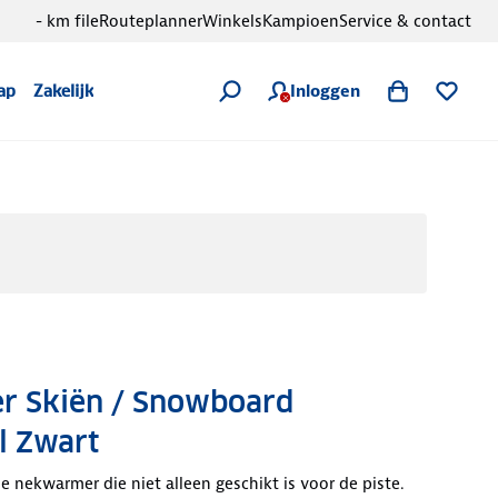
- km file
Routeplanner
Winkels
Kampioen
Service & contact
Inloggen
ap
Zakelijk
 Skiën / Snowboard
l Zwart
e nekwarmer die niet alleen geschikt is voor de piste.