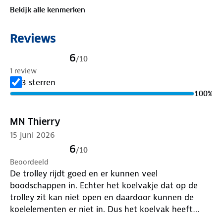
openen bovenzijde heb je altijd direct overzicht in
Bekijk alle kenmerken
de tas.
Kortom: een praktische, stevige en comfortabele
Reviews
boodschappentrolley die het sjouwwerk voor je
overneemt en je boodschappen langer vers houdt.
6
/
10
1 review
3 sterren
100
%
MN Thierry
15 juni 2026
6
/
10
Beoordeeld
De trolley rijdt goed en er kunnen veel
boodschappen in. Echter het koelvakje dat op de
trolley zit kan niet open en daardoor kunnen de
koelelementen er niet in. Dus het koelvak heeft
geen zin!