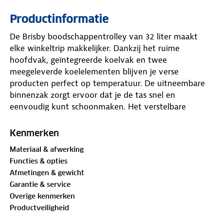
Productinformatie
De Brisby boodschappentrolley van 32 liter maakt
elke winkeltrip makkelijker. Dankzij het ruime
hoofdvak, geïntegreerde koelvak en twee
meegeleverde koelelementen blijven je verse
producten perfect op temperatuur. De uitneembare
binnenzak zorgt ervoor dat je de tas snel en
eenvoudig kunt schoonmaken. Het verstelbare
handvat biedt comfortabel rijden, terwijl de stevige
maar lichte constructie de trolley soepel laat rollen
Kenmerken
ook als hij volledig vol zit.
Materiaal & afwerking
De trolley is gemaakt van waterafstotend materiaal,
Functies & opties
zodat je boodschappen droog blijven bij slecht weer.
Afmetingen & gewicht
Handige opbergvakken aan de zijkant bieden extra
Garantie & service
ruimte voor kleine spullen zoals sleutels en telefoon.
Overige kenmerken
De twee voorvoetjes zorgen voor extra stabiliteit
Productveiligheid
tijdens het laden en lossen. Met de volledig te