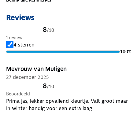
ruimte om je essentiële spullen veilig mee te nemen.
Als je de jas even niet nodig hebt, berg je hem
Reviews
eenvoudig op in het bijgeleverde opbergzakje.
8
/
10
1 review
4 sterren
100
%
Mevrouw van Muligen
27 december 2025
8
/
10
Beoordeeld
Prima jas, lekker opvallend kleurtje. Valt groot maar
in winter handig voor een extra laag