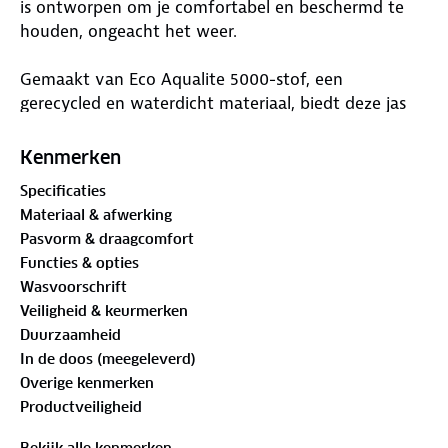
is ontworpen om je comfortabel en beschermd te
houden, ongeacht het weer.
Gemaakt van Eco Aqualite 5000-stof, een
gerecycled en waterdicht materiaal, biedt deze jas
optimale bescherming tegen regen en wind. De
getapete naden, windflap met waterbestendige rits
Kenmerken
en een PFAS-vrije C0-coating zorgen ervoor dat
Specificaties
geen druppel je bereikt.
Materiaal & afwerking
Pasvorm & draagcomfort
De vaste capuchon is voorzien van verstelbare
Functies & opties
trekkoordstoppers, zodat je altijd beschermd bent
Wasvoorschrift
tegen een onverwachte bui. Reflecterende accenten
Veiligheid & keurmerken
zorgen ervoor dat je goed zichtbaar blijft bij weinig
Duurzaamheid
licht. Dankzij de waterdichte ventilatiegaatjes in de
In de doos (meegeleverd)
oksels blijft de binnenkant van de jas comfortabel
Overige kenmerken
droog.
Productveiligheid
Twee zijzakken met ritssluiting bieden voldoende
Bekijk alle kenmerken