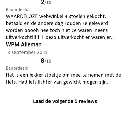
2
/
10
Beoordeeld
WAARDELOZE webwinkel 4 stoelen gekocht,
betaald en de andere dag zouden ze geleverd
worden ooooh nee toch niet ze waren ineens
uitverkocht!!!!!! Hoezo uitverkocht er waren er
voldoende op voorraad dus zoals ik al eerder zei
WPM Alleman
WAARDELOOS
13 september 2025
8
/
10
Beoordeeld
Het is een lekker stoeltje om mee te nemen met de
fiets. Had iets lichter van gewicht mogen zijn.
Laad de volgende 5 reviews