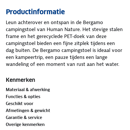
Productinformatie
Leun achterover en ontspan in de Bergamo
campingstoel van Human Nature. Het stevige stalen
frame en het gerecyclede PET‑doek van deze
campingstoel bieden een fijne zitplek tijdens een
dag buiten. De Bergamo campingstoel is ideaal voor
een kampeertrip, een pauze tijdens een lange
wandeling of een moment van rust aan het water.
Deze lichtgewicht campingstoel Human Nature klap
Kenmerken
je snel in en uit. De bijgeleverde draagtas maakt
Materiaal & afwerking
meenemen en opbergen makkelijk. De zitdiepte van
Functies & opties
30 cm en het draagvermogen van 110 kg zorgen
Geschikt voor
voor een stabiele en betrouwbare zitplaats. Droog
Afmetingen & gewicht
opbergen verlengt de levensduur, zodat je keer op
Garantie & service
keer een fijne zitplek hebt tijdens je
Overige kenmerken
buitenactiviteiten.