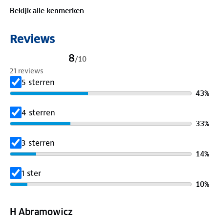
Bekijk alle kenmerken
Afmetingen
Uitgevouwen: 58 x 56 x 65 cm
Reviews
Opgevouwen: 33 x 13 x 13 cm
8
/
10
21 reviews
5 sterren
43
%
4 sterren
33
%
3 sterren
14
%
1 ster
10
%
H Abramowicz