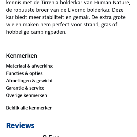
kennis met de Tirrenia bolderkar van Human Nature,
de robuuste broer van de Livorno bolderkar. Deze
kar biedt meer stabiliteit en gemak. De extra grote
wielen maken hem perfect voor strand, gras of
hobbelige campingpaden.
Wat deze bolderkar echt onderscheidt, is de
uitstekende terreinvaardigheid. De vier stille wielen,
Kenmerken
waarvan de voorste twee zwenkwielen zijn, zijn
Materiaal & afwerking
uitgerust met bredere banden die moeiteloos over
Functies & opties
oneffenheden rijden. Dat maakt het trekken, duwen
Afmetingen & gewicht
of manoeuvreren van de kar een stuk makkelijker.
Garantie & service
Ook als hij volgeladen is en je over los zand of ruw
Overige kenmerken
terrein moet.
Bekijk alle kenmerken
Binnenin zorgt een stevige, uitneembare bodem
voor extra draagkracht en stabiliteit. De vier
Reviews
handige opbergvakken bieden plek aan kleine
spullen zoals drinkflessen, zonnebrand of snacks. Na