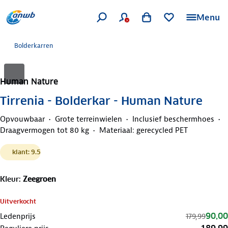
Menu
Bolderkarren
Human Nature
Tirrenia - Bolderkar - Human Nature
Opvouwbaar
Grote terreinwielen
Inclusief beschermhoes
Draagvermogen tot 80 kg
Materiaal: gerecycled PET
klant: 9.5
Kleur
:
Zeegroen
Uitverkocht
90,00
Ledenprijs
179,99