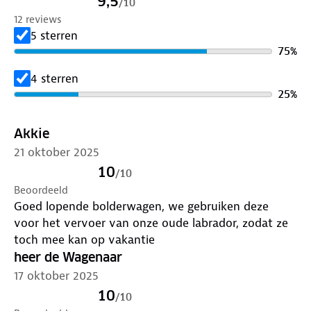
9,5
/
10
gebruik klap je de Tirrenia snel in. Hij past compact
12 reviews
in de auto. Met de beschermhoes berg je hem thuis
5 sterren
netjes en stofvrij op.
75
%
Maak je bolderkar compleet met de
tafeltop
:
4 sterren
perfect als vlakke ondergrond tijdens een picknick.
25
%
Bescherm je bolderkar tegen regen, stof en wind
met de
regenhoes
van Human Nature.
Akkie
21 oktober 2025
Afmetingen:
10
/
10
Uitgevouwen: 106 x 54 x 58 cm
Beoordeeld
Opgevouwen: 28 x 23 x 74 cm
Goed lopende bolderwagen, we gebruiken deze
voor het vervoer van onze oude labrador, zodat ze
toch mee kan op vakantie
heer de Wagenaar
17 oktober 2025
10
/
10