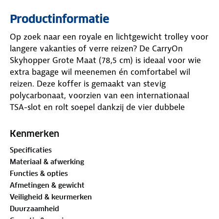
Productinformatie
Op zoek naar een royale en lichtgewicht trolley voor
langere vakanties of verre reizen? De CarryOn
Skyhopper Grote Maat (78,5 cm) is ideaal voor wie
extra bagage wil meenemen én comfortabel wil
reizen. Deze koffer is gemaakt van stevig
polycarbonaat, voorzien van een internationaal
TSA-slot en rolt soepel dankzij de vier dubbele
wielen. Met een luxe interieur en doordacht
ontwerp is de Skyhopper perfect voor zorgeloos
Kenmerken
reizen.
Specificaties
Materiaal & afwerking
COMFORTABEL – Vier dubbele ‘silent wheels’ en
Functies & opties
verstelbare trolleystang
Afmetingen & gewicht
De vier dubbele 360-graden ‘silent wheels’ maken
Veiligheid & keurmerken
verplaatsing een genot. Heerlijk soepel en stil neem
Duurzaamheid
je de ‘Skyhopper’ aan het doordachte handvat mee.