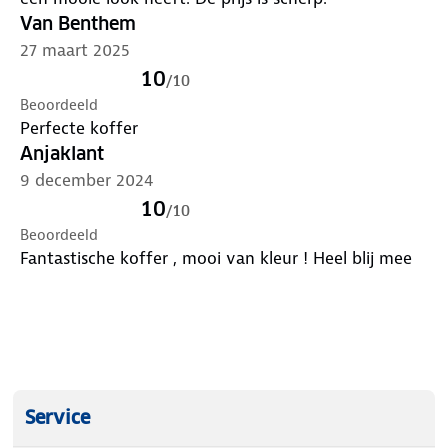
- CarryOn is een Nederlands koffermerk
Van Benthem
27 maart 2025
10
/
10
Beoordeeld
Perfecte koffer
Anjaklant
9 december 2024
10
/
10
Beoordeeld
Fantastische koffer , mooi van kleur ! Heel blij mee
Service