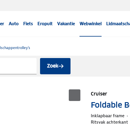
er
Auto
Fiets
Eropuit
Vakantie
Webwinkel
Lidmaatsch
schappentrolley's
Zoek
Cruiser
Foldable 
Inklapbaar frame
Ritsvak achterkant