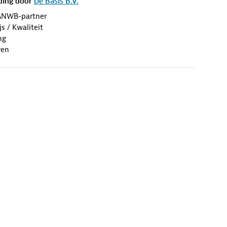
ding door
De Basis B.V.
ANWB-partner
s / Kwaliteit
ng
ren