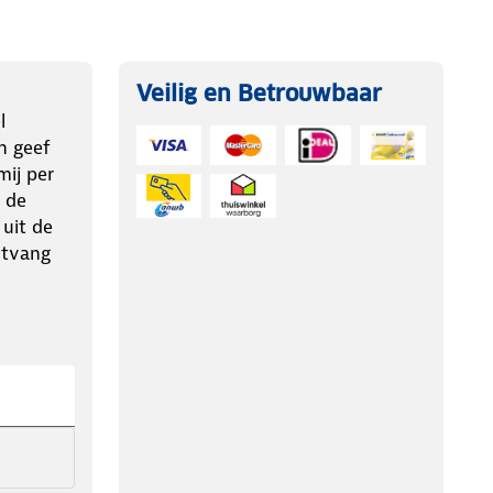
Veilig en Betrouwbaar
l
n geef
ij per
 de
 uit de
ntvang