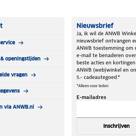
t
Nieuwsbrief
Ja, ik wil de ANWB Winke
nieuwsbrief ontvangen e
ervice
ANWB toestemming om m
e-mail te benaderen over
& openingstijden
beste acties en kortingen
ANWB (web)winkel en o
elde vragen
5.- cadeautegoed.*
*Alleen voor leden
gegevens
E-mailadres
n via ANWB.nl
Inschrijven