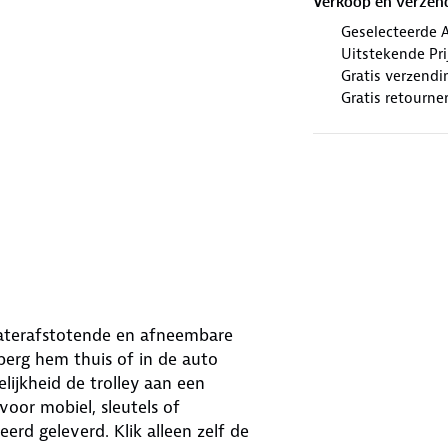
Verkoop en verzen
Geselecteerde 
Uitstekende Prij
Gratis verzendi
Gratis retourne
 waterafstotende en afneembare
berg hem thuis of in de auto
ijkheid de trolley aan een
voor mobiel, sleutels of
d geleverd. Klik alleen zelf de