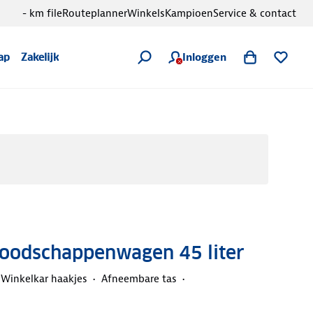
- km file
Routeplanner
Winkels
Kampioen
Service & contact
Inloggen
ap
Zakelijk
Boodschappenwagen 45 liter
Winkelkar haakjes
Afneembare tas