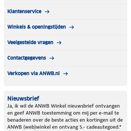
met de EcoFlow app via WiFi of met een Bluetooth
verbinding wanneer je niet op het elektriciteitsnet
Klantenservice
bent aangesloten. Je kunt altijd je laadgegevens
controleren, instellingen veranderen en de
Winkels & openingstijden
laadsnelheid aanpassen.
Veelgestelde vragen
Contactgegevens
Verkopen via ANWB.nl
Nieuwsbrief
Ja, ik wil de ANWB Winkel nieuwsbrief ontvangen
en geef ANWB toestemming om mij per e-mail te
benaderen over de beste acties en kortingen uit de
ANWB (web)winkel en ontvang 5.- cadeautegoed.*