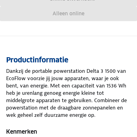
Alleen online
Productinformatie
Dankzij de portable powerstation Delta 3 1500 van
EcoFlow voorzie jij jouw apparaten, waar je ook
bent, van energie. Met een capaciteit van 1536 Wh
heb je urenlang genoeg energie kleine tot
middelgrote apparaten te gebruiken. Combineer de
powerstation met de draagbare zonnepanelen en
wek geheel zelf duurzame energie op.
Geavanceerde X-Boost en X-Stream technologie
Kenmerken
Met een vermogen van 1800 W kun je verschillende