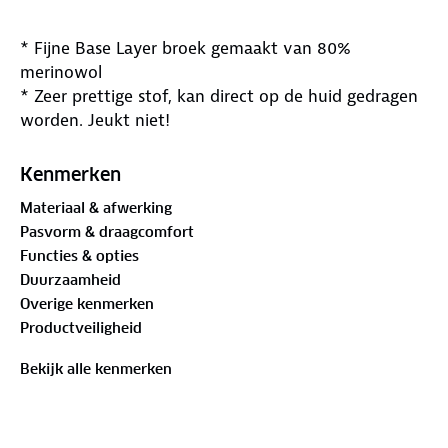
* Fijne Base Layer broek gemaakt van 80%
merinowol
* Zeer prettige stof, kan direct op de huid gedragen
worden. Jeukt niet!
* Het gebruikte materiaal, Woolpower LITE is dun,
maar biedt wel veel bescherming in koude
Kenmerken
omstandigheden
Materiaal & afwerking
* Je kunt Woolpower LITE het beste meteen op de
Pasvorm & draagcomfort
huid dragen
Functies & opties
* Ideaal voor het bushcraften in de wat koudere
Duurzaamheid
omstandigheden!
Overige kenmerken
* "Losser" geweven waardoor de eigenschappen van
Productveiligheid
de stof beter tot hun recht komen
* Anti-bacteriële werking, voorkomt geurtjes zelfs
Bekijk alle kenmerken
na een week intensief gebruik
* Stof voelt pas klam aan wanneer het 30% van
eigen gewicht aan water opgezogen heeft