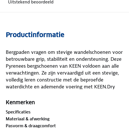
Uitstekend beoordeeld
Productinformatie
Bergpaden vragen om stevige wandelschoenen voor
betrouwbare grip, stabiliteit en ondersteuning. Deze
Pyrenees bergschoenen van KEEN voldoen aan alle
verwachtingen. Ze zijn vervaardigd uit een stevige,
volledig leren constructie met de beproefde
waterdichte en ademende voering met KEEN.Dry
membraan. Neerslag krijgt geen kans om binnen te
dringen, terwijl vocht van zweetvoeten wel kan
Kenmerken
ontsnappen om je voeten droog en comfortabel te
Specificaties
houden tijdens lange dagen en zware kilometers. De
Materiaal & afwerking
stugge rubberzool met grof profiel zorgt voor grip
Pasvorm & draagcomfort
en stabiliteit op alle ondergronden die je tijdens