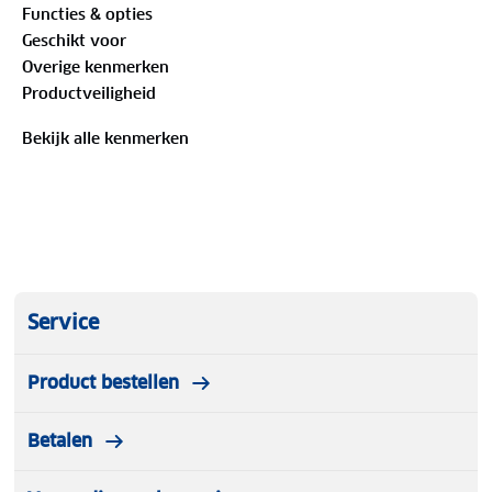
Functies & opties
bergtochten kunt tegenkomen. Een tussenzool van
Geschikt voor
EVA is er voor de demping. De rubberen neus
Overige kenmerken
beschermt je tenen tegen rotsen en boomwortels.
Productveiligheid
Bekijk alle kenmerken
Service
Product bestellen
Betalen