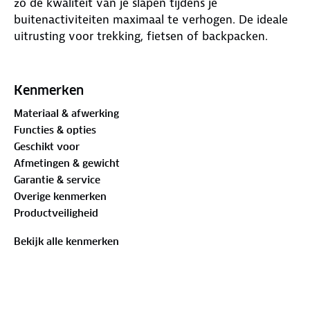
zo de kwaliteit van je slapen tijdens je
buitenactiviteiten maximaal te verhogen. De ideale
uitrusting voor trekking, fietsen of backpacken.
Onderstaand de specificaties van de Fumy 5
slaapmat:
Kenmerken
Materiaal & afwerking
Opblaasbaar
Functies & opties
Isolatielaag van 5 cm tegen oneffen terrein
Geschikt voor
Zeer laag gewicht
Afmetingen & gewicht
Klein transportvolume
Garantie & service
20D 380T Nylon Ripstop met TPU coating
Overige kenmerken
Compact (klein transportvolume om in elke rugzak
Productveiligheid
te passen)
Hoogwaardige materialen die zorgen door
Bekijk alle kenmerken
duurzaamheid en bruikbaarheid op verschillende
terreinen
Slim ventiel (eenvoudig op te blazen en in te pakken
490 gram