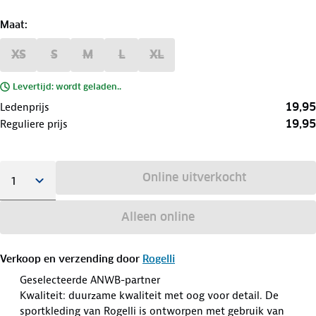
Maat
:
XS
S
M
L
XL
Levertijd: wordt geladen..
19,95
Ledenprijs
19,95
Reguliere prijs
Online uitverkocht
Alleen online
Verkoop en verzending door
Rogelli
Geselecteerde ANWB-partner
Kwaliteit: duurzame kwaliteit met oog voor detail. De
sportkleding van Rogelli is ontworpen met gebruik van