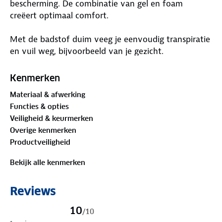
bescherming. De combinatie van gel en foam
creëert optimaal comfort.
Met de badstof duim veeg je eenvoudig transpiratie
en vuil weg, bijvoorbeeld van je gezicht.
De klittenband polssluiting creëert de perfecte
Kenmerken
pasvorm en met de handige pull-off lusjes trek je de
Materiaal & afwerking
handschoenen eenvoudig aan en uit.
Functies & opties
Veiligheid & keurmerken
Overige kenmerken
Productveiligheid
Bekijk alle kenmerken
Reviews
10
/
10