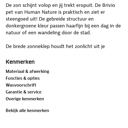
De zon schijnt volop en jij trekt eropuit. De Brivio
pet van Human Nature is praktisch en ziet er
steengoed uit! De gebreide structuur en
donkergroene kleur passen haarfijn bij een dag in de
natuur of een wandeling door de stad.
De brede zonneklep houdt het zonlicht uit je
gezicht. Bingo! Dankzij de verstelbare band aan de
achterkant zit de pet precies zoals jij wilt. De Brivio
Kenmerken
pet is klaar voor jouw volgende uitstap.
Materiaal & afwerking
Functies & opties
Materiaal:
Wasvoorschrift
100% polyester
Garantie & service
Overige kenmerken
Bekijk alle kenmerken