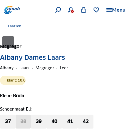
Menu
Laarzen
Mcgregor
Albany Dames Laars
Albany
Laars
Mcgregor
Leer
klant: 10.0
Kleur
:
Bruin
Schoenmaat EU
:
37
38
39
40
41
42