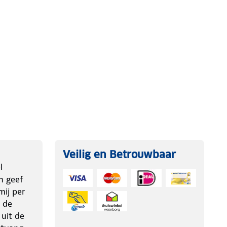
Veilig en Betrouwbaar
l
n geef
ij per
 de
 uit de