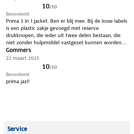
10
/
10
Beoordeeld
Prima 3 in 1 jacket. Ben er blij mee. Bij de losse labels
is een plastic zakje gevoegd met reserve
drukknopen, die ieder uit twee delen bestaan, die
niet zonder hulpmiddel vastgezet kunnen worden.
Gaarne uw advies. Dat zou ik bijzonder op prijs
Gommers
stellen. Ik hoor graag. Met vriendelijke groet, J.T.C.
22 maart 2025
Mol
10
/
10
Beoordeeld
prima jas!!
Service