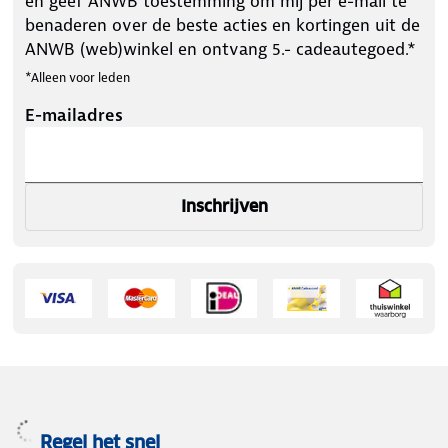
en geef ANWB toestemming om mij per e-mail te
benaderen over de beste acties en kortingen uit de
ANWB (web)winkel en ontvang 5.- cadeautegoed.*
*Alleen voor leden
E-mailadres
Inschrijven
Regel het snel