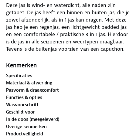
Deze jas is wind- en waterdicht, alle naden zijn
getapet. De jas heeft een binnen en buiten jas, die je
zowel afzonderlijk, als in 1 jas kan dragen. Met deze
jas heb je een regenjas, een lichtgewicht padded jas
en een comfortabele / praktische 3 in 1 jas. Hierdoor
is de jas in alle seizoenen en weertypen draagbaar.
Tevens is de buitenjas voorzien van een capuchon.
De buitenjas heeft 2 heupzakken en 1 borstzak,
waarvan alle drie een ritsluiting hebben. De binnen
Kenmerken
jas heeft 2 heupzakken en een binnenzak, ook alle
Specificaties
drie te sluiten met een rits
Materiaal & afwerking
Pasvorm & draagcomfort
Functies & opties
Wasvoorschrift
Geschikt voor
In de doos (meegeleverd)
Overige kenmerken
Productveiligheid