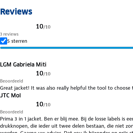
Reviews
10
/
10
3 reviews
5 sterren
LGM Gabriela Miti
10
/
10
Beoordeeld
Great jacket! It was also really helpful the tool to choose 
JTC Mol
10
/
10
Beoordeeld
Prima 3 in 1 jacket. Ben er blij mee. Bij de losse labels is
drukknopen, die ieder uit twee delen bestaan, die niet z
worden. Gaarne uw advies. Dat zou ik bijzonder op prijs st