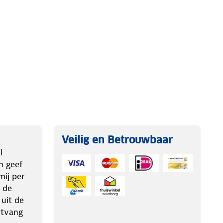
Veilig en Betrouwbaar
l
n geef
ij per
 de
 uit de
ntvang