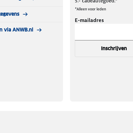
5.- cadeautegoed.*
*Alleen voor leden
gegevens
E-mailadres
n via ANWB.nl
Inschrijven