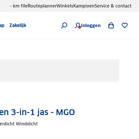
- km file
Routeplanner
Winkels
Kampioen
Service & contact
Inloggen
ap
Zakelijk
en 3-in-1 jas - MGO
erdicht Winddicht