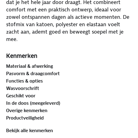
dat je het hele jaar door draagt. Het combineert
comfort met een praktisch ontwerp, ideaal voor
zowel ontspannen dagen als actieve momenten. De
stofmix van katoen, polyester en elastaan voelt
zacht aan, ademt goed en beweegt soepel met je
mee.
De vaste capuchon is verstelbaar met elastiek en
Kenmerken
biedt extra beschutting bij wind of frisse
Materiaal & afwerking
temperaturen. In de steekzakken met rits berg je je
Pasvorm & draagcomfort
essentials veilig op, onderweg of gewoon thuis.
Functies & opties
Bovendien is dit vest PFAS-vrij.
Wasvoorschrift
Geschikt voor
In de doos (meegeleverd)
Overige kenmerken
Productveiligheid
Bekijk alle kenmerken