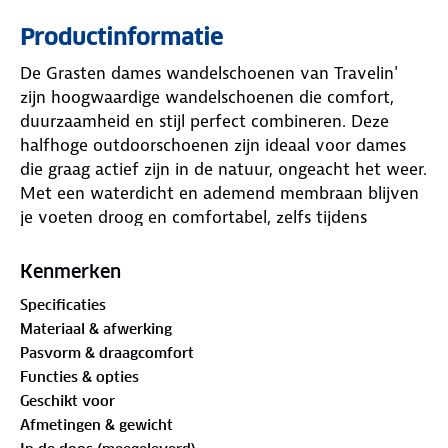
Productinformatie
De Grasten dames wandelschoenen van Travelin'
zijn hoogwaardige wandelschoenen die comfort,
duurzaamheid en stijl perfect combineren. Deze
halfhoge outdoorschoenen zijn ideaal voor dames
die graag actief zijn in de natuur, ongeacht het weer.
Met een waterdicht en ademend membraan blijven
je voeten droog en comfortabel, zelfs tijdens
uitdagende wandeltochten.
Kenmerken
Het buitenmateriaal van suède en nylon biedt een
Specificaties
perfecte balans tussen stevigheid en flexibiliteit. De
Materiaal & afwerking
stevige natuurrubberen profielzool zorgt voor
Pasvorm & draagcomfort
uitstekende grip op verschillende terreinen, terwijl
Functies & opties
het uitneembare voetbed van zacht schuim
Geschikt voor
optimale demping en ondersteuning biedt voor
Afmetingen & gewicht
lange dagen in beweging. De stevige katoenen