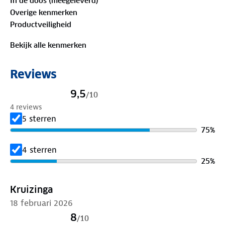
In de doos (meegeleverd)
veters zorgen voor een betrouwbare en
Overige kenmerken
comfortabele pasvorm.
Productveiligheid
Met deze veelzijdige dames bergschoenen trotseer
Bekijk alle kenmerken
je moeiteloos elk terrein. Maak je outdoor ervaring
compleet met de Grasten dames wandelschoen!
Reviews
9,5
/
10
4 reviews
5 sterren
75
%
4 sterren
25
%
Kruizinga
18 februari 2026
8
/
10