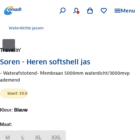
Menu
Waterdichte jassen
Travelin'
Soren - Heren softshell jas
- Waterafstotend- Membraan 5000mm waterdicht/3000mvp
ademend
klant: 10.0
Kleur
:
Blauw
Maat
:
M
L
XL
XXL