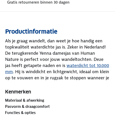
Gratis retourneren binnen 30 dagen
Productinformatie
Als je graag wandelt, dan weet je hoe handig een
topkwaliteit waterdichte jas is. Zeker in Nederland!
De terugkerende Yenna damesjas van Human
Nature is perfect voor jouw wandeltochten. Deze
jas heeft getapete naden en is
waterdicht tot 10.000
mm
. Hij is winddicht en lichtgewicht, ideaal om klein
op te vouwen en in je rugzak te stoppen wanneer je
hem niet draagt.
Kenmerken
De jas heeft een meshvoering en geen vulling, wat
Materiaal & afwerking
hem geschikt maakt als extra laagje tegen regen en
Pasvorm & draagcomfort
wind. Als je het koud hebt, kun je de jas combineren
Functies & opties
met een fleecevest, donsjas of gebreide trui. Pas de