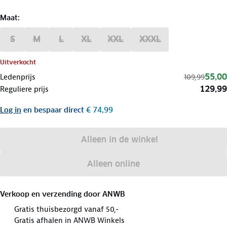
Maat
:
S
M
L
XL
XXL
XXXL
Uitverkocht
55,00
Ledenprijs
109,99
129,99
Reguliere prijs
Log in
en bespaar direct
€ 74,99
Alleen in de winkel
Alleen online
Verkoop en verzending door
ANWB
Gratis thuisbezorgd vanaf 50,-
Gratis afhalen in ANWB Winkels