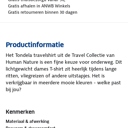
Gratis afhalen in ANWB Winkels
Gratis retourneren binnen 30 dagen
Productinformatie
Het Tondela travelshirt uit de Travel Collectie van
Human Nature is een fijne keuze voor onderweg. Dit
lichtgewicht dames T-shirt zit heerlijk tijdens lange
ritten, vliegreizen of andere uitstapjes. Het is
verkrijgbaar in meerdere mooie kleuren - welke past
bij jou?
De ademende stof houdt je fris en beschermt tegen
UV-straling. Het shirt heeft een mooie ronde hals en
Kenmerken
korte mouwen. En moet je het snel wassen tijdens je
Materiaal & afwerking
reis? Het sneldrogende materiaal maakt dat geen