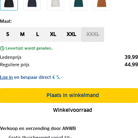
Maat
:
S
M
L
XL
XXL
XXXL
Levertijd: wordt geladen..
39,99
Ledenprijs
44,99
Reguliere prijs
Log in
en bespaar direct
€ 5,-
Plaats in winkelmand
Winkelvoorraad
Verkoop en verzending door
ANWB
Gratis thuisbezorgd vanaf 50,-