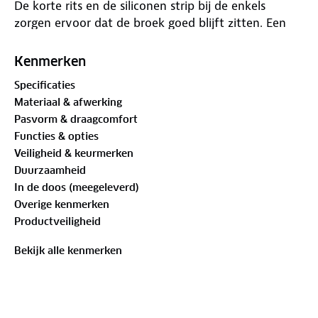
De korte rits en de siliconen strip bij de enkels
zorgen ervoor dat de broek goed blijft zitten. Een
ander functioneel pluspunt is het ademende en
tegelijkertijd isolerende vermogen van de stof.
Kenmerken
Hierdoor wordt de lichaamstemperatuur optimaal
Specificaties
gereguleerd. De soft touch van de stof aan de
Materiaal & afwerking
binnenkant van de broek maakt de broek zeer
Pasvorm & draagcomfort
comfortabel.
Functies & opties
Dankzij de reflecterende details ben je ook ’s avonds
Veiligheid & keurmerken
goed zichtbaar voor je medeweggebruikers.
Duurzaamheid
In de doos (meegeleverd)
Deze fietsbroek heeft geen zeem.
Overige kenmerken
Productveiligheid
Bekijk alle kenmerken