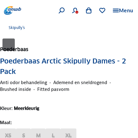
Menu
Skipully's
Poederbaas
Poederbaas Arctic Skipully Dames - 2
Pack
Anti odor behandeling
Ademend en sneldrogend
Brushed inside
Fitted pasvorm
Kleur
:
Meerkleurig
Maat
:
XS
S
M
L
XL