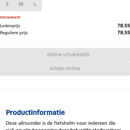
S
M
L
Uitverkocht
78,55
Ledenprijs
78,55
Reguliere prijs
Online uitverkocht
Alleen online
Productinformatie
Deze allrounder is de fietshelm voor iedereen die
zich op zijn tweewieler door het wilde stadsverkeer