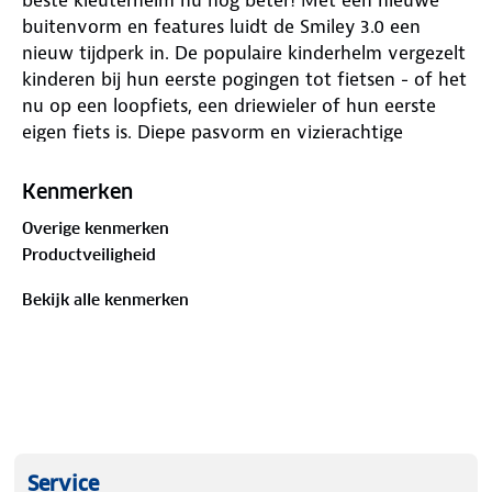
buitenvorm en features luidt de Smiley 3.0 een
nieuw tijdperk in. De populaire kinderhelm vergezelt
kinderen bij hun eerste pogingen tot fietsen - of het
nu op een loopfiets, een driewieler of hun eerste
eigen fiets is. Diepe pasvorm en vizierachtige
voorrand voor extra hoofdbescherming. De helm
kan aan de hoofdomvang worden aangepast -
Kenmerken
zowel in breedte als in de hoogte aan het
Overige kenmerken
achterhoofd. Het verstelsysteem biedt een extra
Productveiligheid
voordeel voor kinderen met lang haar. Het kan
ruimte scheppen voor een vlecht. Het stelwieltje
Bekijk alle kenmerken
drukt niet hinderlijk op vlecht of staart. Het
draagcomfort wordt ook verhoogd door een dik
kinstuk. Met 16 verschillende decors is de keuze
welke Smiley 3.0 deel moet uitmaken van uw gezin,
niet eenvoudig. De glanzende helmen zijn
verkrijgbaar met kindvriendelijke motieven en in
effen kleuren. Met zoveel keuze zullen alle jongers
Service