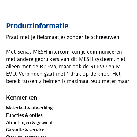
Productinformatie
Praat met je fietsmaatjes zonder te schreeuwen!
Met Sena's MESH intercom kun je communiceren
met andere gebruikers van dit MESH systeem, niet
alleen met de R2 Evo, maar ook de R1 EVO en M1
EVO. Verbinden gaat met 1 druk op de knop. Het
bereik tussen 2 helmen is maximaal 900 meter maar
iedere helm kan de afstand weer vergroten. Je kunt
kiezen uit 9 verschillende kanalen. Op die manier
Kenmerken
kan je met een grote groep praten of een 1 op 1
Materiaal & afwerking
gesprek voeren. Het MESH systeem past zichzelf
Functies & opties
aan wanneer deelnemer binnen of buiten bereik
Afmetingen & gewicht
zijn.
Garantie & service