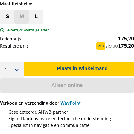
Maat fietshelm
:
S
M
L
Levertijd: wordt geladen..
175,20
Ledenprijs
175,20
Reguliere prijs
219,00
-20%
Plaats in winkelmand
Alleen online
Verkoop en verzending door
WayPoint
Geselecteerde ANWB-partner
Eigen klantenservice en technische ondersteuning
Specialist in navigatie en communicatie