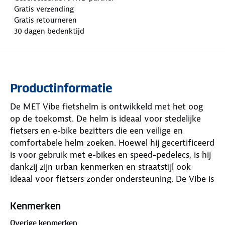
Gratis verzending
Gratis retourneren
30 dagen bedenktijd
Productinformatie
De MET Vibe fietshelm is ontwikkeld met het oog
op de toekomst. De helm is ideaal voor stedelijke
fietsers en e-bike bezitters die een veilige en
comfortabele helm zoeken. Hoewel hij gecertificeerd
is voor gebruik met e-bikes en speed-pedelecs, is hij
dankzij zijn urban kenmerken en straatstijl ook
ideaal voor fietsers zonder ondersteuning. De Vibe is
voorzien van een USB LED-achterlicht om de
zichtbaarheid te verbeteren.
Kenmerken
Overige kenmerken