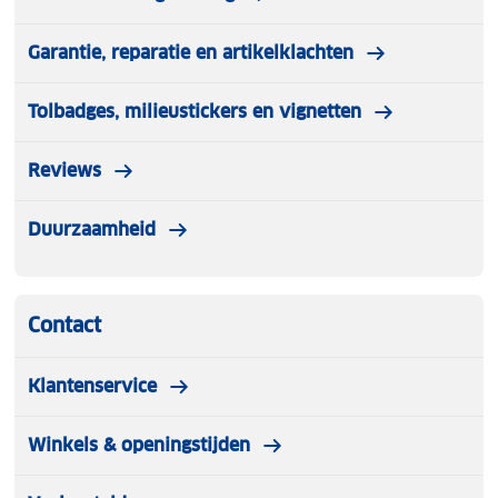
makkelijker om de helm vast te zetten
Hoofdomtrek (cm): 52-56 (S), 56-58 (M), 58-61 (L)
Garantie, reparatie en artikelklachten
Tolbadges, milieustickers en vignetten
Reviews
Duurzaamheid
Contact
Klantenservice
Winkels & openingstijden