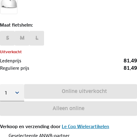
Maat fietshelm
:
S
M
L
Uitverkocht
81,49
Ledenprijs
81,49
Reguliere prijs
Online uitverkocht
Alleen online
Verkoop en verzending door
Le Coq Wielerartikelen
Geselecteerde ANWB-partner