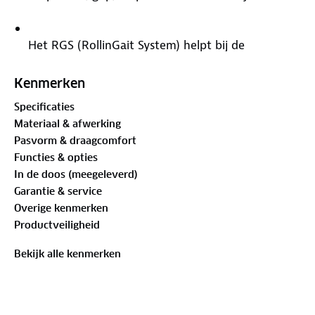
Het RGS (RollinGait System) helpt bij de
natuurlijke afwikkeling van de voet en gebruikt
de vrijgekomen energie voor de voorwaartse
Kenmerken
beweging.
Specificaties
Materiaal & afwerking
Waterproof Leer
Pasvorm & draagcomfort
Functies & opties
Het premium lederen bovenwerk zorgt voor een
In de doos (meegeleverd)
optimale pasvorm en biedt ademend vermogen
Garantie & service
en comfort.
Overige kenmerken
Productveiligheid
De ARNEFLEX®-inlegzool met OnSteam®
microvezel en de hielsteun is gemaakt van
Bekijk alle kenmerken
gerecyclede kurk.
Of je nu door groene bossen struint of de charme