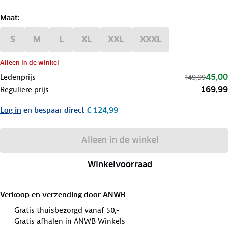
Maat
:
S
M
L
XL
XXL
XXXL
Alleen in de winkel
45,00
Ledenprijs
149,99
169,99
Reguliere prijs
Log in
en bespaar direct
€ 124,99
Alleen in de winkel
Winkelvoorraad
Verkoop en verzending door
ANWB
Gratis thuisbezorgd vanaf 50,-
Gratis afhalen in ANWB Winkels