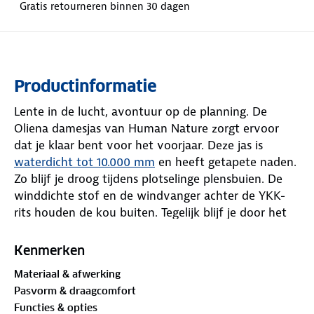
Gratis retourneren binnen 30 dagen
Productinformatie
Lente in de lucht, avontuur op de planning. De
Oliena damesjas van Human Nature zorgt ervoor
dat je klaar bent voor het voorjaar. Deze jas is
waterdicht tot 10.000 mm
en heeft getapete naden.
Zo blijf je droog tijdens plotselinge plensbuien. De
winddichte stof en de windvanger achter de YKK-
rits houden de kou buiten. Tegelijk blijf je door het
ademende vermogen comfortabel tijdens
inspanningen.
Kenmerken
Materiaal & afwerking
Een groot voordeel is dat je de jas kunt opvouwen
Pasvorm & draagcomfort
in zijn eigen binnenzak. De negen zakken bieden
Functies & opties
voldoende ruimte voor je spullen. De