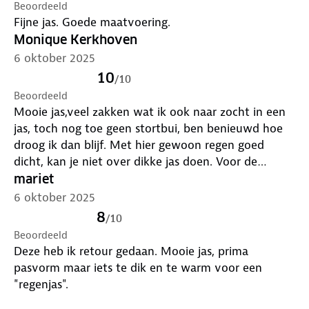
Beoordeeld
Fijne jas. Goede maatvoering.
Monique Kerkhoven
6 oktober 2025
10
/
10
Beoordeeld
Mooie jas,veel zakken wat ik ook naar zocht in een
jas, toch nog toe geen stortbui, ben benieuwd hoe
droog ik dan blijf. Met hier gewoon regen goed
dicht, kan je niet over dikke jas doen. Voor de
winter regen .Ben er wel heel blij mee
mariet
6 oktober 2025
8
/
10
Beoordeeld
Deze heb ik retour gedaan. Mooie jas, prima
pasvorm maar iets te dik en te warm voor een
"regenjas".