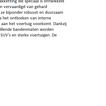
kketting die speciaal is ontwikkeld
jn vervaardigd van gehard
 ze bijzonder robuust en duurzaam
s het ontbreken van interne
 aan het voertuig voorkomt. Dankzij
chillende bandenmaten worden
 SUV’s en sterke voertuigen. De
m, zelfs voor mensen die weinig
ducten zijn eenvoudig te plaatsen,
 betaalbaar. Elke sneeuwketting van
at voor veiligheid en