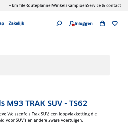
- km file
Routeplanner
Winkels
Kampioen
Service & contact
Inloggen
ap
Zakelijk
ls M93 TRAK SUV - TS62
ve Weissenfels Trak SUV, een loopvlakketting die
eld voor SUV’s en andere zware voertuigen.