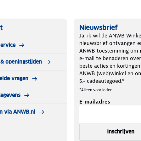
t
Nieuwsbrief
Ja, ik wil de ANWB Winke
nieuwsbrief ontvangen e
ervice
ANWB toestemming om m
e-mail te benaderen over
& openingstijden
beste acties en kortingen
ANWB (web)winkel en o
elde vragen
5.- cadeautegoed.*
*Alleen voor leden
gegevens
E-mailadres
n via ANWB.nl
Inschrijven