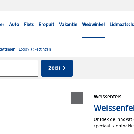
er
Auto
Fiets
Eropuit
Vakantie
Webwinkel
Lidmaatsch
ettingen
Loopvlakkettingen
Zoek
Weissenfels
Weissenfe
Ontdek de innovatie
speciaal is ontwikk