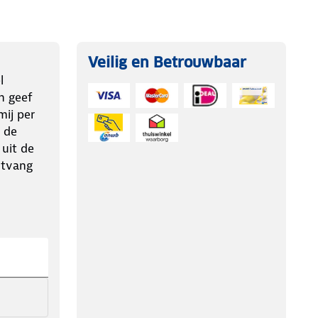
Veilig en Betrouwbaar
l
n geef
ij per
 de
 uit de
ntvang