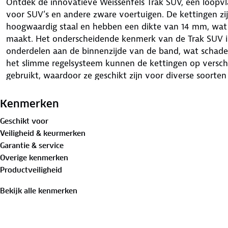
Ontdek de innovatieve Weissenfels Trak SUV, een loopvla
voor SUV’s en andere zware voertuigen. De kettingen zi
hoogwaardig staal en hebben een dikte van 14 mm, wat
maakt. Het onderscheidende kenmerk van de Trak SUV i
onderdelen aan de binnenzijde van de band, wat schade
het slimme regelsysteem kunnen de kettingen op vers
gebruikt, waardoor ze geschikt zijn voor diverse soorten
montage is eenvoudig dankzij het gepatenteerde systee
ervaring hebben met sneeuwkettingen.
Kenmerken
Geschikt voor
Veiligheid & keurmerken
Garantie & service
Overige kenmerken
Over Weissenfels
Productveiligheid
Weissenfels is dé specialist in sneeuwkettingen. Hun pro
Bekijk alle kenmerken
geschikt voor voertuigen met ABS en ESP, en bovendien
Weissenfels voldoet aan de TÜV-kwaliteitseisen, wat sta
betrouwbaarheid.