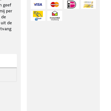
n geef
ij per
 de
 uit de
ntvang