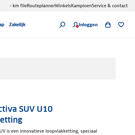
- km file
Routeplanner
Winkels
Kampioen
Service & contact
Inloggen
ap
Zakelijk
ctiva SUV U10
etting
SUV is een innovatieve loopvlakketting, speciaal