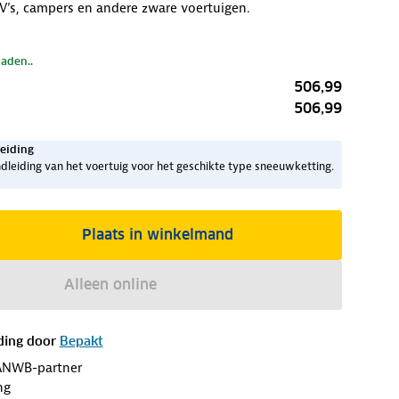
’s, campers en andere zware voertuigen.
laden..
506,99
506,99
eiding
dleiding van het voertuig voor het geschikte type sneeuwketting.
Plaats in winkelmand
Alleen online
ding door
Bepakt
ANWB-partner
ng