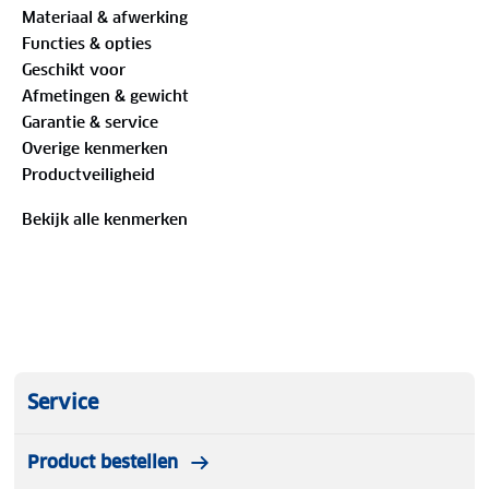
Materiaal & afwerking
Bevat een muskietennet en zeil
Functies & opties
Op te hangen aan de 6 touwen
Geschikt voor
Gewicht: 1,8 kg
Afmetingen & gewicht
Afmetingen: 215 x 75 x 45 cm
Garantie & service
Overige kenmerken
Een hangmat die ook als het regent je een heerlijke
Productveiligheid
nachtrust bezorgt.
Bekijk alle kenmerken
Service
Product bestellen