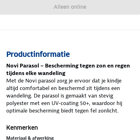
Alleen online
Productinformatie
Novi Parasol – Bescherming tegen zon en regen
tijdens elke wandeling
Met de Novi parasol zorg je ervoor dat je kindje
altijd comfortabel en beschermd zit tijdens een
wandeling. De parasol is gemaakt van stevig
polyester met een UV-coating 50+, waardoor hij
optimale bescherming biedt tegen fel zonlicht.
Dankzij het verduisterende materiaal wordt direct
zonlicht effectief tegengehouden. Zo kan je kindje
Kenmerken
ook onderweg rustig slapen, zelfs op zonnige dagen.
Materiaal & afwerking