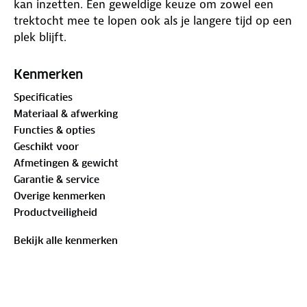
kan inzetten. Een geweldige keuze om zowel een
trektocht mee te lopen ook als je langere tijd op een
plek blijft.
Onderstaand de specificaties van de Fuzzy 3.5 2024
Kenmerken
slaapmat:
Specificaties
Materiaal & afwerking
68D polyester Honey Com Ripstop met een TPU
Functies & opties
coating
Geschikt voor
Thermische weerstand R waarde 4,2
Afmetingen & gewicht
180 x 58 x 3,5 cm
Garantie & service
Zelfopblaasbaar
Overige kenmerken
Zorgt voor een isolerende laag van 3,5 cm
Productveiligheid
28 x 20 x 20 cm verpakt
990 gram
Bekijk alle kenmerken
Het gebruikte materiaal 60D Polyester Honey Comb
ripstop zocht voor een licht gewicht, extra
duurzaamheid en ook de productie is
natuurvriendelijker.