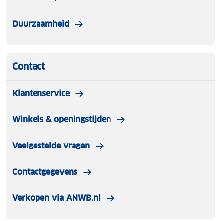
instructies, anders kan deze beschadigen
Vermijd contact van de slaapmat met oliën,
Duurzaamheid
chemicaliën, insectwerende middelen en
bruiningsproducten
Contact
Klantenservice
Winkels & openingstijden
Veelgestelde vragen
Contactgegevens
Verkopen via ANWB.nl