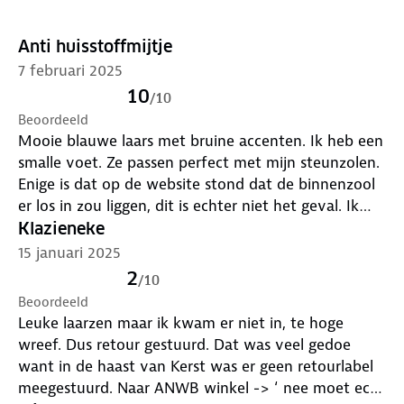
Anti huisstoffmijtje
7 februari 2025
10
/
10
Beoordeeld
Mooie blauwe laars met bruine accenten. Ik heb een
smalle voet. Ze passen perfect met mijn steunzolen.
Enige is dat op de website stond dat de binnenzool
er los in zou liggen, dit is echter niet het geval. Ik
ben heel blij met mijn aankoop voor een mooie
Klazieneke
aanbiedingsprijs!
15 januari 2025
2
/
10
Beoordeeld
Leuke laarzen maar ik kwam er niet in, te hoge
wreef. Dus retour gestuurd. Dat was veel gedoe
want in de haast van Kerst was er geen retourlabel
meegestuurd. Naar ANWB winkel -> ‘ nee moet echt