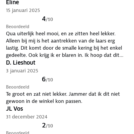
terug naar onze partner, een ander bedrijf.
Eline
Medewerker ANWB-winkel wel heel lief alle stappen
15 januari 2025
online uitgelegd en op papiertje geschreven. Na 3
4
/
10
dagen retourlabel online ontvangen. Dat laten
Beoordeeld
printen bij Copyshop en toen opgeplakt en met de
Qua uiterlijk heel mooi, en ze zitten heel lekker.
fiets naarDHL gebracht. Spijt van online bestellen!!!
Alleen bij mij is het aantrekken van de laars erg
lastig. Dit komt door de smalle kering bij het enkel
gedeelte. Ook krijg ik er blaren in. Ik hoop dat dit
beter wordt naarmate ik ze aantrek. Ik zou ze zelf
D. Lieshout
niet nogmaals kopen met de kennis van nu.
3 januari 2025
6
/
10
Beoordeeld
Te groot en zat niet lekker. Jammer dat ik dit niet
gewoon in de winkel kon passen.
JL Vos
31 december 2024
2
/
10
Beoordeeld