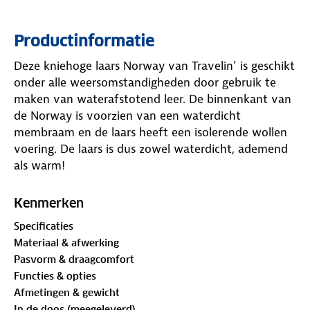
Productinformatie
Deze kniehoge laars Norway van Travelin’ is geschikt
onder alle weersomstandigheden door gebruik te
maken van waterafstotend leer. De binnenkant van
de Norway is voorzien van een waterdicht
membraam en de laars heeft een isolerende wollen
voering. De laars is dus zowel waterdicht, ademend
als warm!
De laars heeft net als alle laarzen van Travelin’ een
uitneembare inlegzool van zacht schuim met een
Kenmerken
toplaag van wol. De profielzool zorgt voor extra grip
Specificaties
en stabiliteit bij al je activiteiten.
Materiaal & afwerking
De decoratieve banden en het verstelbare riempje
Pasvorm & draagcomfort
onder de knie geven deze pull on boot een stoer
Functies & opties
uiterlijk.
Afmetingen & gewicht
In de doos (meegeleverd)