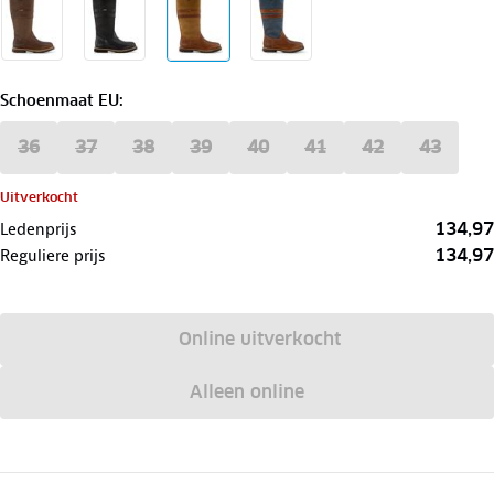
Schoenmaat EU
:
36
37
38
39
40
41
42
43
Uitverkocht
134,97
Ledenprijs
134,97
Reguliere prijs
Online uitverkocht
Alleen online