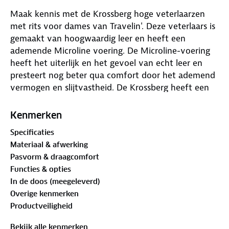
Maak kennis met de Krossberg hoge veterlaarzen
met rits voor dames van Travelin'. Deze veterlaars is
gemaakt van hoogwaardig leer en heeft een
ademende Microline voering. De Microline-voering
heeft het uiterlijk en het gevoel van echt leer en
presteert nog beter qua comfort door het ademend
vermogen en slijtvastheid. De Krossberg heeft een
volledige rits en een uitneembaar voetbed voor de
optimale combinatie van functionaliteit en comfort.
Kenmerken
Specificaties
Materiaal & afwerking
Pasvorm & draagcomfort
Functies & opties
In de doos (meegeleverd)
Overige kenmerken
Productveiligheid
Bekijk alle kenmerken